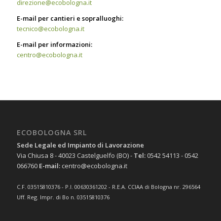
direzione@ecobologna.it
E-mail per cantieri e sopralluoghi:
tecnico@ecobologna.it
E-mail per informazioni:
centro@ecobologna.it
ECOBOLOGNA SRL
Sede Legale ed Impianto di Lavorazione
Via Chiusa 8 - 40023 Castelguelfo (BO) -
Tel:
0542 54113 - 0542
066760
E-mail:
centro@ecobologna.it
C.F. 03515810376 - P.I. 00630361202 - R.E.A. CCIAA di Bologna nr. 296564
Uff. Reg. Impr. di Bo n. 03515810376