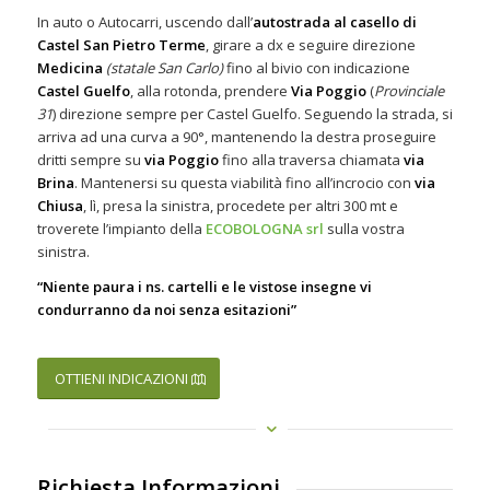
In auto o Autocarri, uscendo dall’
autostrada al casello di
Castel San Pietro Terme
, girare a dx e seguire direzione
Medicina
(statale San Carlo)
fino al bivio con indicazione
Castel Guelfo
, alla rotonda, prendere
Via Poggio
(
Provinciale
31
) direzione sempre per Castel Guelfo. Seguendo la strada, si
arriva ad una curva a 90°, mantenendo la destra proseguire
dritti sempre su
via Poggio
fino alla traversa chiamata
via
Brina
. Mantenersi su questa viabilità fino all’incrocio con
via
Chiusa
, lì, presa la sinistra, procedete per altri 300 mt e
troverete l’impianto della
ECOBOLOGNA srl
sulla vostra
sinistra.
“Niente paura i ns. cartelli e le vistose insegne vi
condurranno da noi senza esitazioni”
OTTIENI INDICAZIONI
Richiesta Informazioni